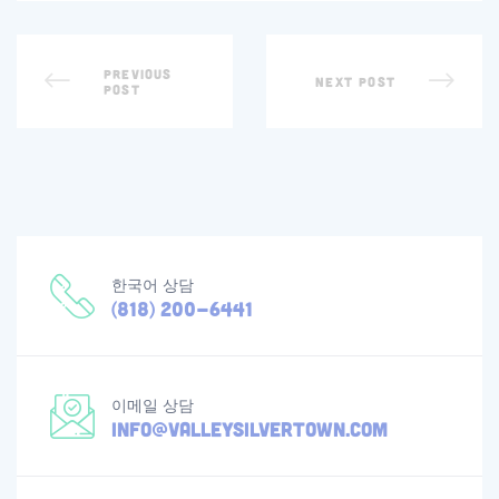
PREVIOUS
NEXT POST
POST
한국어 상담
(818) 200-6441
이메일 상담
info@valleysilvertown.com