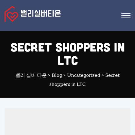
Secret shoppers in
LTC
밸리 실버 타운
>
Blog
>
Uncategorized
>
Secret
shoppers in LTC