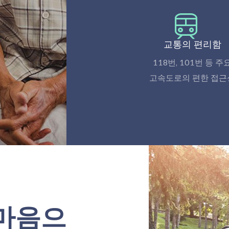
교통의 편리함
118번, 101번 등 주
고속도로의 편한 접근
 마음으